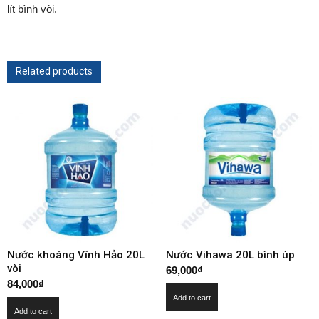
lít bình vòi.
Related products
Nước khoáng Vĩnh Hảo 20L
Nước Vihawa 20L bình úp
vòi
69,000
₫
84,000
₫
Add to cart
Add to cart