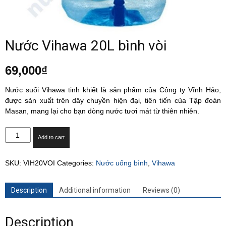
Nước Vihawa 20L bình vòi
69,000
₫
Nước suối Vihawa tinh khiết là sản phẩm của Công ty Vĩnh Hảo,
được sản xuất trên dây chuyền hiện đại, tiên tiến của Tập đoàn
Masan, mang lại cho bạn dòng nước tươi mát từ thiên nhiên.
Nước
Add to cart
Vihawa
20L
SKU:
VIH20VOI
Categories:
Nước uống bình
,
Vihawa
bình
vòi
quantity
Description
Additional information
Reviews (0)
Description