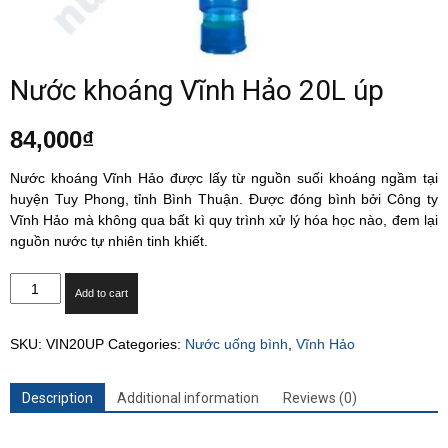
Nước khoáng Vĩnh Hảo 20L úp
84,000
₫
Nước khoáng Vĩnh Hảo được lấy từ nguồn suối khoáng ngầm tại
huyện Tuy Phong, tỉnh Bình Thuận. Được đóng bình bởi Công ty
Vĩnh Hảo mà không qua bất kì quy trình xử lý hóa học nào, đem lại
nguồn nước tự nhiên tinh khiết.
Nước
Add to cart
khoáng
Vĩnh
SKU:
VIN20UP
Categories:
Nước uống bình
,
Vĩnh Hảo
Hảo
20L
úp
Description
Additional information
Reviews (0)
quantity