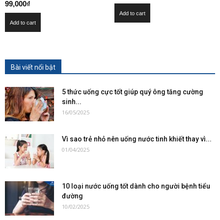
99,000
₫
Add to cart
Add to cart
Bài viết nổi bật
5 thức uống cực tốt giúp quý ông tăng cường
sinh...
16/05/2025
Vì sao trẻ nhỏ nên uống nước tinh khiết thay vì...
01/04/2025
10 loại nước uống tốt dành cho người bệnh tiểu
đường
10/02/2025