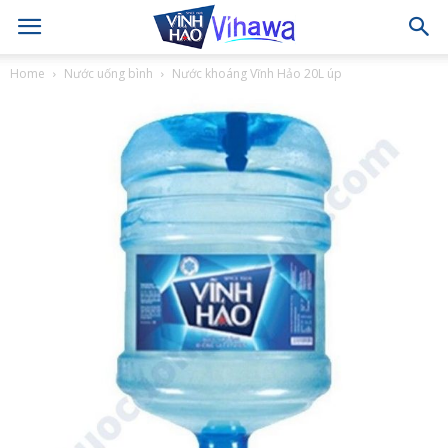
Home
Nước uống bình
Nước khoáng Vĩnh Hảo 20L úp