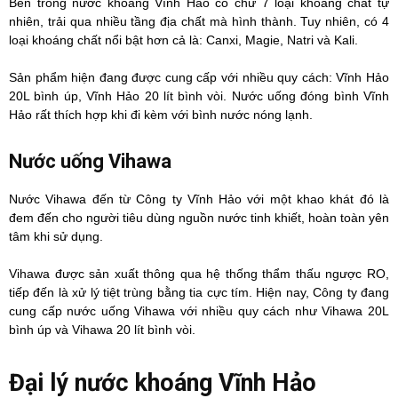
Bên trong nước khoáng Vĩnh Hảo có chứ 7 loại khoáng chất tự
nhiên, trải qua nhiều tầng địa chất mà hình thành. Tuy nhiên, có 4
loại khoáng chất nổi bật hơn cả là: Canxi, Magie, Natri và Kali.
Sản phẩm hiện đang được cung cấp với nhiều quy cách: Vĩnh Hảo
20L bình úp, Vĩnh Hảo 20 lít bình vòi. Nước uống đóng bình Vĩnh
Hảo rất thích hợp khi đi kèm với bình nước nóng lạnh.
Nước uống Vihawa
Nước Vihawa đến từ Công ty Vĩnh Hảo với một khao khát đó là
đem đến cho người tiêu dùng nguồn nước tinh khiết, hoàn toàn yên
tâm khi sử dụng.
Vihawa được sản xuất thông qua hệ thống thẩm thấu ngược RO,
tiếp đến là xử lý tiệt trùng bằng tia cực tím. Hiện nay, Công ty đang
cung cấp nước uống Vihawa với nhiều quy cách như Vihawa 20L
bình úp và Vihawa 20 lít bình vòi.
Đại lý nước khoáng Vĩnh Hảo