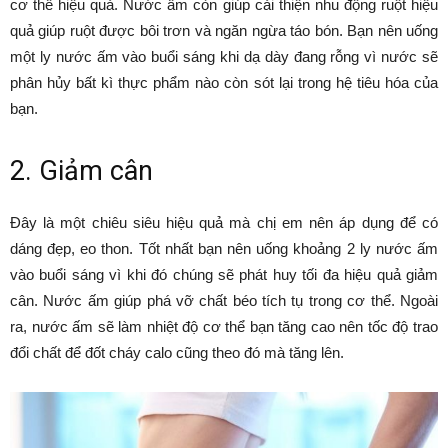
cơ thể hiệu quả. Nước ấm còn giúp cải thiện nhu động ruột hiệu
quả giúp ruột được bôi trơn và ngăn ngừa táo bón. Bạn nên uống
một ly nước ấm vào buổi sáng khi dạ dày đang rỗng vì nước sẽ
phân hủy bất kì thực phẩm nào còn sót lại trong hệ tiêu hóa của
bạn.
2. Giảm cân
Đây là một chiêu siêu hiệu quả mà chị em nên áp dụng để có
dáng đẹp, eo thon. Tốt nhất bạn nên uống khoảng 2 ly nước ấm
vào buổi sáng vì khi đó chúng sẽ phát huy tối đa hiệu quả giảm
cân. Nước ấm giúp phá vỡ chất béo tích tụ trong cơ thể. Ngoài
ra, nước ấm sẽ làm nhiệt độ cơ thể bạn tăng cao nên tốc độ trao
đổi chất để đốt cháy calo cũng theo đó mà tăng lên.