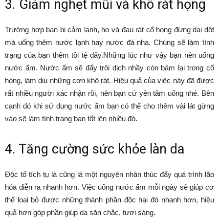
3. Giảm nghẹt mũi và khô rát họng
Trường hợp bạn bị cảm lạnh, ho và đau rát cổ họng đừng dại dột
mà uống thêm nước lạnh hay nước đá nha. Chúng sẽ làm tình
trạng của bạn thêm tồi tệ đấy.Những lúc như vậy bạn nên uống
nước ấm. Nước ấm sẽ đẩy trôi dịch nhầy còn bám lại trong cổ
họng, làm dịu những cơn khô rát. Hiệu quả của việc này đã được
rất nhiều người xác nhận rồi, nên bạn cứ yên tâm uống nhé. Bên
cạnh đó khi sử dụng nước ấm bạn có thể cho thêm vài lát gừng
vào sẽ làm tình trạng bạn tốt lên nhiều đó.
4. Tăng cường sức khỏe làn da
Độc tố tích tụ là cũng là một nguyên nhân thúc đẩy quá trình lão
hóa diễn ra nhanh hơn. Việc uống nước ấm mỗi ngày sẽ giúp cơ
thể loại bỏ được những thành phần độc hại đó nhanh hơn, hiệu
quả hơn góp phần giúp da săn chắc, tươi sáng.