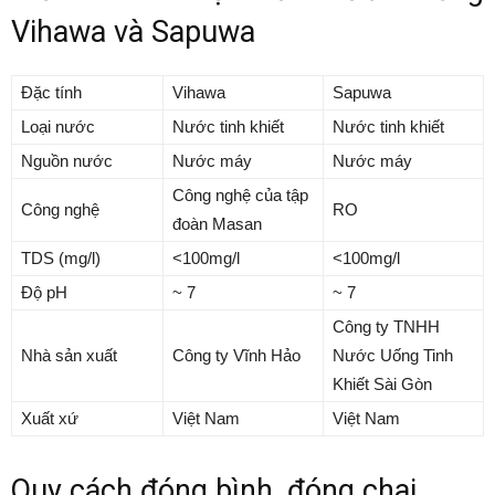
Vihawa và Sapuwa
Đặc tính
Vihawa
Sapuwa
Loại nước
Nước tinh khiết
Nước tinh khiết
Nguồn nước
Nước máy
Nước máy
Công nghệ của tập
Công nghệ
RO
đoàn Masan
TDS (mg/l)
<100mg/l
<100mg/l
Độ pH
~ 7
~ 7
Công ty TNHH
Nhà sản xuất
Công ty Vĩnh Hảo
Nước Uống Tinh
Khiết Sài Gòn
Xuất xứ
Việt Nam
Việt Nam
Quy cách đóng bình, đóng chai